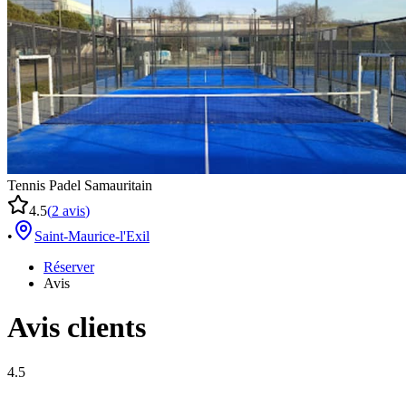
Tennis Padel Samauritain
4.5
(
2
avis
)
•
Saint-Maurice-l'Exil
Réserver
Avis
Avis clients
4.5