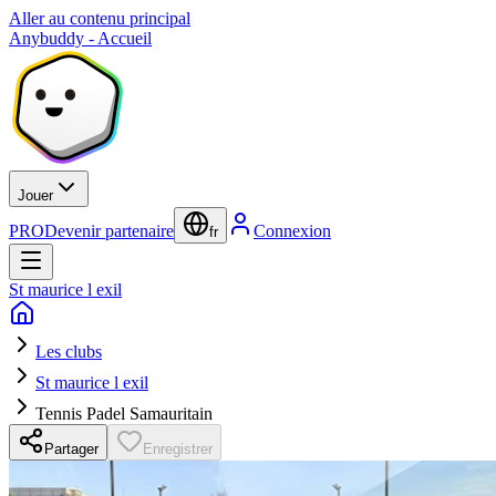
Aller au contenu principal
Anybuddy - Accueil
Jouer
PRO
Devenir partenaire
Connexion
fr
St maurice l exil
Les clubs
St maurice l exil
Tennis Padel Samauritain
Partager
Enregistrer