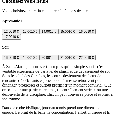
Choisissez votre heure
Vous choisirez le terrain et la durée à l’étape suivante.
Après-midi
12:00
10 €
13:00
10 €
14:00
10 €
15:00
10 €
16:00
10 €
17:00
10 €
Soir
18:00
10 €
19:00
10 €
20:00
10 €
21:00
10 €
22:00
10 €
À Saint-Martin, le tennis est bien plus qu’un simple sport : c’est une
véritable expérience de partage, de plaisir et de dépassement de soi.
Sous le soleil des Caraïbes, les courts deviennent des lieux de
rencontre où débutants et joueurs confirmés se retrouvent pour
échanger, progresser et surtout profiter d’un moment convivial. Que
ce soit pour une partie entre amis, un entraînement sérieux ou une
découverte de la discipline, chacun peut trouver sa place et évoluer à
son rythme.
Dans ce cadre idyllique, jouer au tennis prend une dimension
unique. Le bruit de la balle, la concentration, l’effort physique et la