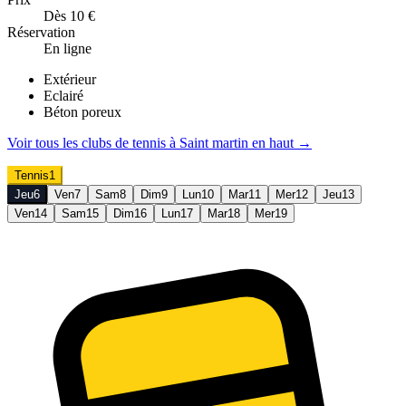
Dès 10 €
Réservation
En ligne
Extérieur
Eclairé
Béton poreux
Voir tous les clubs de
tennis
à
Saint martin en haut
→
Tennis
1
Jeu
6
Ven
7
Sam
8
Dim
9
Lun
10
Mar
11
Mer
12
Jeu
13
Ven
14
Sam
15
Dim
16
Lun
17
Mar
18
Mer
19