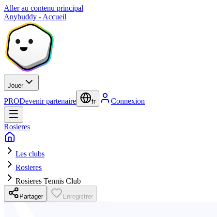
Aller au contenu principal
Anybuddy - Accueil
Jouer
PRO
Devenir partenaire
Connexion
fr
Rosieres
Les clubs
Rosieres
Rosieres Tennis Club
Partager
Enregistrer