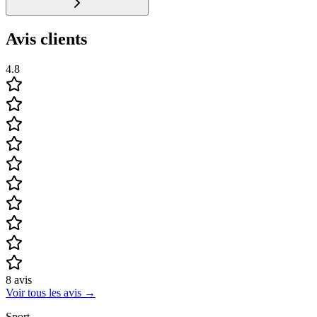
Avis clients
4.8
8
avis
Voir tous les avis
→
Sport