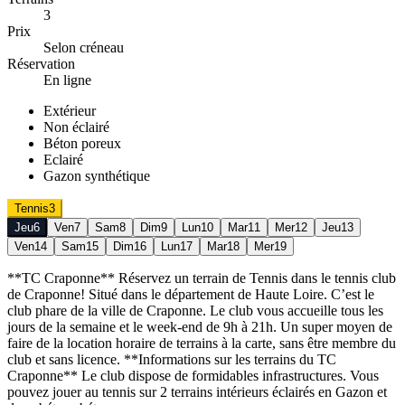
3
Prix
Selon créneau
Réservation
En ligne
Extérieur
Non éclairé
Béton poreux
Eclairé
Gazon synthétique
Tennis
3
Jeu
6
Ven
7
Sam
8
Dim
9
Lun
10
Mar
11
Mer
12
Jeu
13
Ven
14
Sam
15
Dim
16
Lun
17
Mar
18
Mer
19
**TC Craponne** Réservez un terrain de Tennis dans le tennis club
de Craponne! Situé dans le département de Haute Loire. C’est le
club phare de la ville de Craponne. Le club vous accueille tous les
jours de la semaine et le week-end de 9h à 21h. Un super moyen de
faire de la location horaire de terrains à la carte, sans être membre du
club et sans licence. **Informations sur les terrains du TC
Craponne** Le club dispose de formidables infrastructures. Vous
pouvez jouer au tennis sur 2 terrains intérieurs éclairés en Gazon et