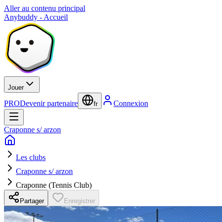
Aller au contenu principal
Anybuddy - Accueil
Jouer
PRO
Devenir partenaire
Connexion
fr
Craponne s/ arzon
Les clubs
Craponne s/ arzon
Craponne (Tennis Club)
Partager
Enregistrer