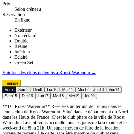
Prix
Selon créneau
Réservation
En ligne
Extérieur
Non éclairé
Double
Résine
Intérieur
Eclairé
Green Set
Voir tous les clubs de
tennis
à
Roost-Warendin
→
Tennis
4
Ven
7
Sam
8
Dim
9
Lun
10
Mar
11
Mer
12
Jeu
13
Ven
14
Sam
15
Dim
16
Lun
17
Mar
18
Mer
19
Jeu
20
**TC Roost Warendin** Réservez un terrain de Tennis dans le
tennis club de Roost Warendin! Situé dans le département du Nord
dans les Hauts de France. C’est le club phare de la ville de Roost
Warendin. Le club vous accueille tous les jours de la semaine et le
week-end de 8h à 21h. Un super moyen de faire de la location
horaire de terrains à la carte, sans être membre du club et sans