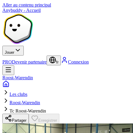
Aller au contenu principal
Anybuddy - Accueil
Jouer
PRO
Devenir partenaire
Connexion
fr
Roost-Warendin
Les clubs
Roost-Warendin
Tc Roost-Warendin
Partager
Enregistrer