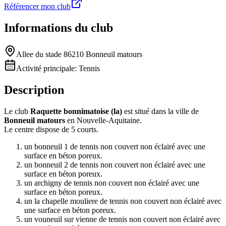
Référencer mon club
Informations du club
Allee du stade 86210 Bonneuil matours
Activité principale:
Tennis
Description
Le club
Raquette bonnimatoise (la)
est situé dans la ville de
Bonneuil matours
en Nouvelle-Aquitaine.
Le centre dispose de 5 courts.
un bonneuil 1 de tennis non couvert non éclairé avec une
surface en béton poreux.
un bonneuil 2 de tennis non couvert non éclairé avec une
surface en béton poreux.
un archigny de tennis non couvert non éclairé avec une
surface en béton poreux.
un la chapelle mouliere de tennis non couvert non éclairé avec
une surface en béton poreux.
un vouneuil sur vienne de tennis non couvert non éclairé avec