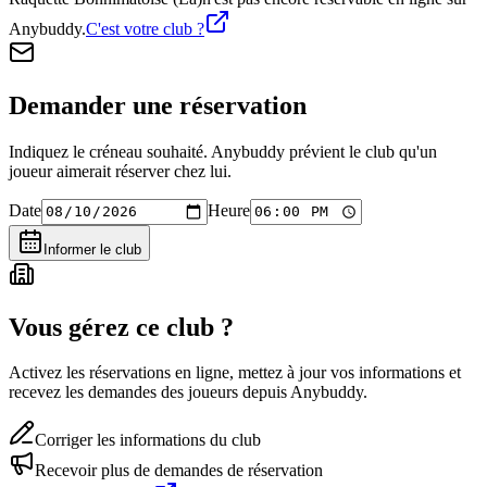
Anybuddy.
C'est votre club ?
Demander une réservation
Indiquez le créneau souhaité. Anybuddy prévient le club qu'un
joueur aimerait réserver chez lui.
Date
Heure
Informer le club
Vous gérez ce club ?
Activez les réservations en ligne, mettez à jour vos informations et
recevez les demandes des joueurs depuis Anybuddy.
Corriger les informations du club
Recevoir plus de demandes de réservation