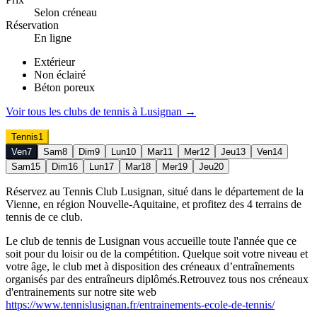
Selon créneau
Réservation
En ligne
Extérieur
Non éclairé
Béton poreux
Voir tous les clubs de
tennis
à
Lusignan
→
Tennis
1
Ven
7
Sam
8
Dim
9
Lun
10
Mar
11
Mer
12
Jeu
13
Ven
14
Sam
15
Dim
16
Lun
17
Mar
18
Mer
19
Jeu
20
Réservez au Tennis Club Lusignan, situé dans le département de la
Vienne, en région Nouvelle-Aquitaine, et profitez des 4 terrains de
tennis de ce club.
Le club de tennis de Lusignan vous accueille toute l'année que ce
soit pour du loisir ou de la compétition. Quelque soit votre niveau et
votre âge, le club met à disposition des créneaux d’entraînements
organisés par des entraîneurs diplômés.Retrouvez tous nos créneaux
d'entrainements sur notre site web
https://www.tennislusignan.fr/entrainements-ecole-de-tennis/