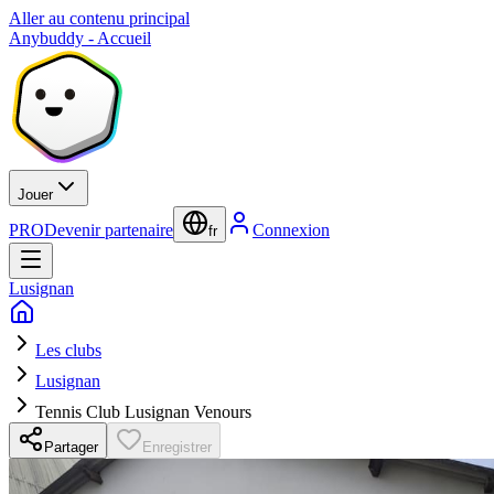
Aller au contenu principal
Anybuddy - Accueil
Jouer
PRO
Devenir partenaire
Connexion
fr
Lusignan
Les clubs
Lusignan
Tennis Club Lusignan Venours
Partager
Enregistrer