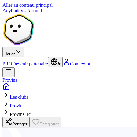
Aller au contenu principal
Anybuddy - Accueil
Jouer
PRO
Devenir partenaire
Connexion
fr
Provins
Les clubs
Provins
Provins Tc
Partager
Enregistrer