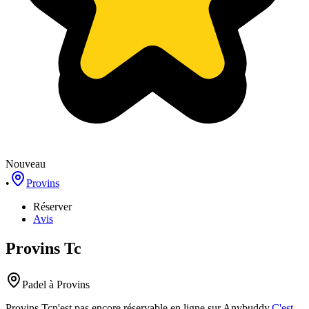
Nouveau
•
Provins
Réserver
Avis
Provins Tc
Padel
à Provins
Provins Tc
n'est pas encore réservable en ligne sur Anybuddy.
C'est