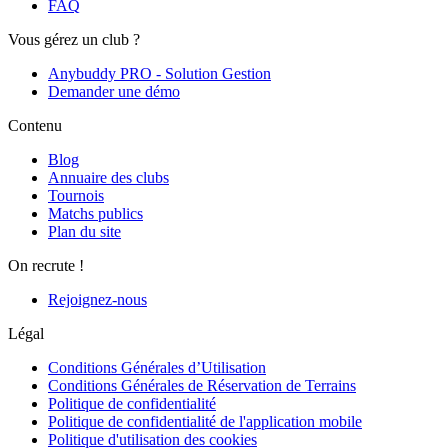
FAQ
Vous gérez un club ?
Anybuddy PRO - Solution Gestion
Demander une démo
Contenu
Blog
Annuaire des clubs
Tournois
Matchs publics
Plan du site
On recrute !
Rejoignez-nous
Légal
Conditions Générales d’Utilisation
Conditions Générales de Réservation de Terrains
Politique de confidentialité
Politique de confidentialité de l'application mobile
Politique d'utilisation des cookies