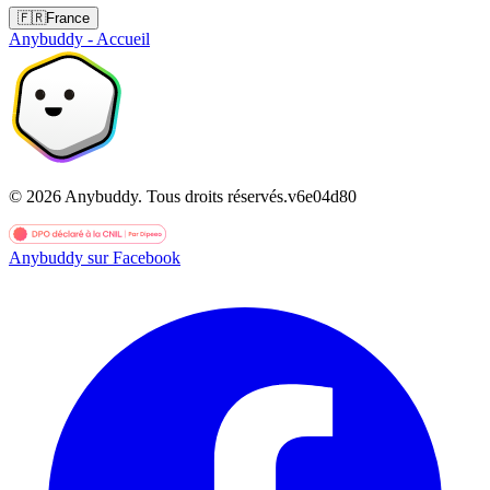
🇫🇷
France
Anybuddy - Accueil
©
2026
Anybuddy.
Tous droits réservés.
v
6e04d80
Anybuddy sur Facebook