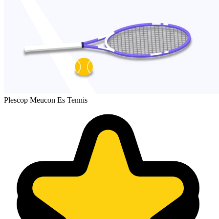
Plescop Meucon Es Tennis