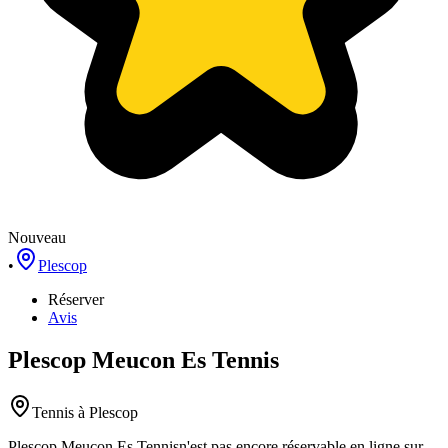
Nouveau
•
Plescop
Réserver
Avis
Plescop Meucon Es Tennis
Tennis
à Plescop
Plescop Meucon Es Tennis
n'est pas encore réservable en ligne sur