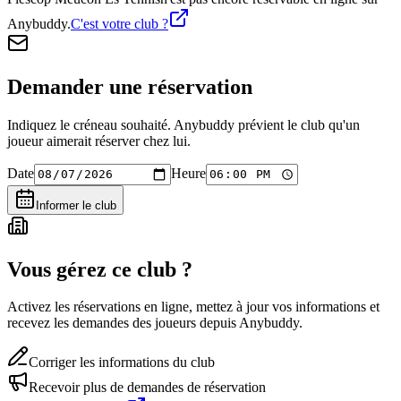
Anybuddy.
C'est votre club ?
Demander une réservation
Indiquez le créneau souhaité. Anybuddy prévient le club qu'un
joueur aimerait réserver chez lui.
Date
Heure
Informer le club
Vous gérez ce club ?
Activez les réservations en ligne, mettez à jour vos informations et
recevez les demandes des joueurs depuis Anybuddy.
Corriger les informations du club
Recevoir plus de demandes de réservation