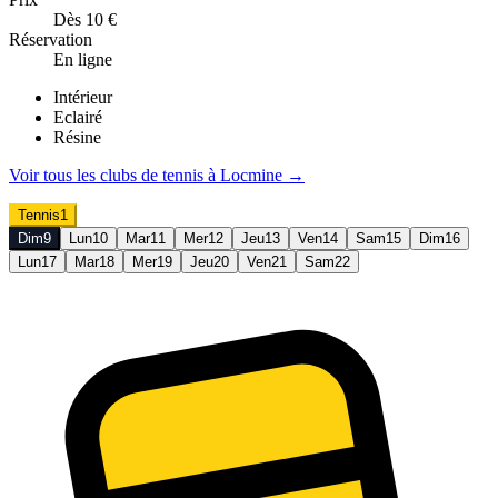
Dès 10 €
Réservation
En ligne
Intérieur
Eclairé
Résine
Voir tous les clubs de
tennis
à
Locmine
→
Tennis
1
Dim
9
Lun
10
Mar
11
Mer
12
Jeu
13
Ven
14
Sam
15
Dim
16
Lun
17
Mar
18
Mer
19
Jeu
20
Ven
21
Sam
22