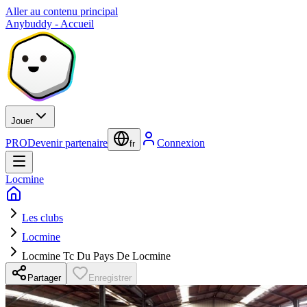
Aller au contenu principal
Anybuddy - Accueil
Jouer
PRO
Devenir partenaire
Connexion
fr
Locmine
Les clubs
Locmine
Locmine Tc Du Pays De Locmine
Partager
Enregistrer