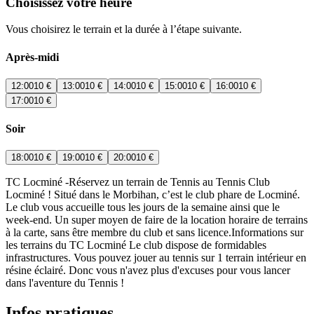
Choisissez votre heure
Vous choisirez le terrain et la durée à l’étape suivante.
Après-midi
12:00
10 €
13:00
10 €
14:00
10 €
15:00
10 €
16:00
10 €
17:00
10 €
Soir
18:00
10 €
19:00
10 €
20:00
10 €
TC Locminé -Réservez un terrain de Tennis au Tennis Club
Locminé ! Situé dans le Morbihan, c’est le club phare de Locminé.
Le club vous accueille tous les jours de la semaine ainsi que le
week-end. Un super moyen de faire de la location horaire de terrains
à la carte, sans être membre du club et sans licence.Informations sur
les terrains du TC Locminé Le club dispose de formidables
infrastructures. Vous pouvez jouer au tennis sur 1 terrain intérieur en
résine éclairé. Donc vous n'avez plus d'excuses pour vous lancer
dans l'aventure du Tennis !
Infos pratiques