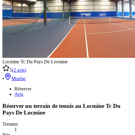
Locmine Tc Du Pays De Locmine
5
(
2
avis
)
•
Moréac
Réserver
Avis
Réserver un terrain de
tennis
au
Locmine Tc Du
Pays De Locmine
Terrains
1
Prix