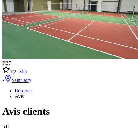
PB7
5
(
2
avis
)
•
Saint-Jory
Réserver
Avis
Avis clients
5.0