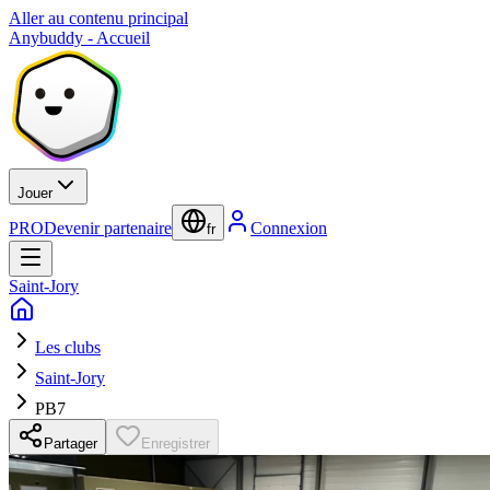
Aller au contenu principal
Anybuddy - Accueil
Jouer
PRO
Devenir partenaire
Connexion
fr
Saint-Jory
Les clubs
Saint-Jory
PB7
Partager
Enregistrer