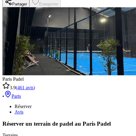
Partager
Enregistrer
Paris Padel
3.9
(
461
avis
)
•
Paris
Réserver
Avis
Réserver un terrain de
padel
au
Paris Padel
Terrains