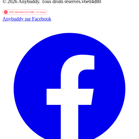
©
2026
Anybuddy.
Tous droits réservés.
v
6e04d80
Anybuddy sur Facebook