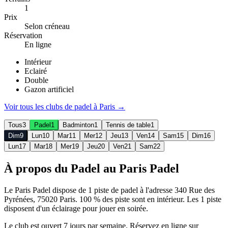
1
Prix
Selon créneau
Réservation
En ligne
Intérieur
Eclairé
Double
Gazon artificiel
Voir tous les clubs de
padel
à
Paris
→
Tous
3
Padel
1
Badminton
1
Tennis de table
1
Dim
9
Lun
10
Mar
11
Mer
12
Jeu
13
Ven
14
Sam
15
Dim
16
Lun
17
Mar
18
Mer
19
Jeu
20
Ven
21
Sam
22
À propos du Padel au Paris Padel
Le Paris Padel dispose de 1 piste de padel à l'adresse 340 Rue des
Pyrénées, 75020 Paris. 100 % des piste sont en intérieur. Les 1 piste
disposent d'un éclairage pour jouer en soirée.
Le club est ouvert 7 jours par semaine. Réservez en ligne sur