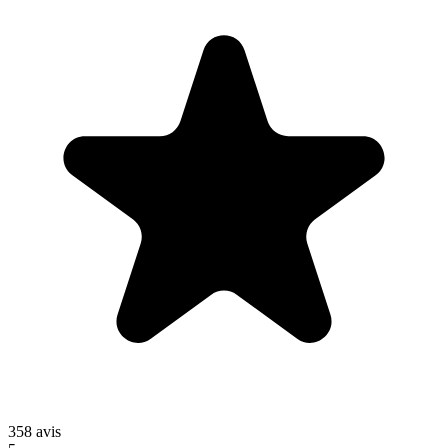
358
avis