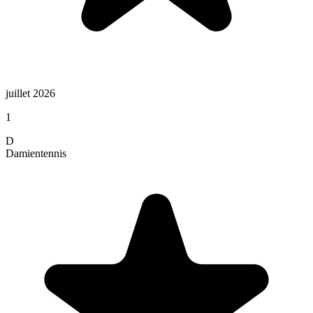
juillet 2026
1
D
Damien
tennis