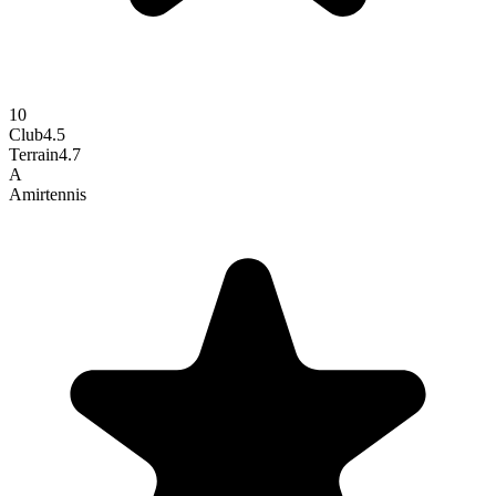
10
Club
4.5
Terrain
4.7
A
Amir
tennis