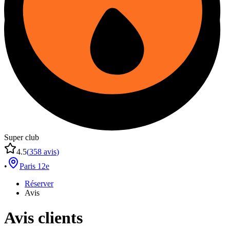
Super club
4.5
(
358
avis
)
•
Paris 12e
Réserver
Avis
Avis clients