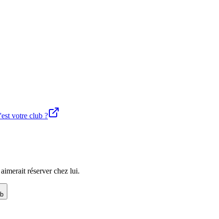
'est votre club ?
imerait réserver chez lui.
ub