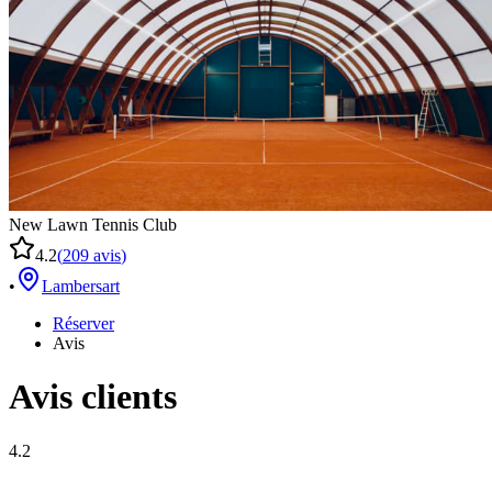
New Lawn Tennis Club
4.2
(
209
avis
)
•
Lambersart
Réserver
Avis
Avis clients
4.2