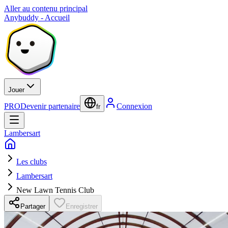
Aller au contenu principal
Anybuddy - Accueil
Jouer
PRO
Devenir partenaire
Connexion
fr
Lambersart
Les clubs
Lambersart
New Lawn Tennis Club
Partager
Enregistrer