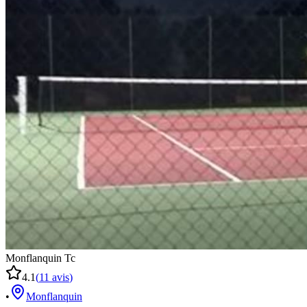
Monflanquin Tc
4.1
(
11
avis
)
•
Monflanquin