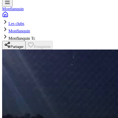
Monflanquin
Les clubs
Monflanquin
Monflanquin Tc
Partager
Enregistrer