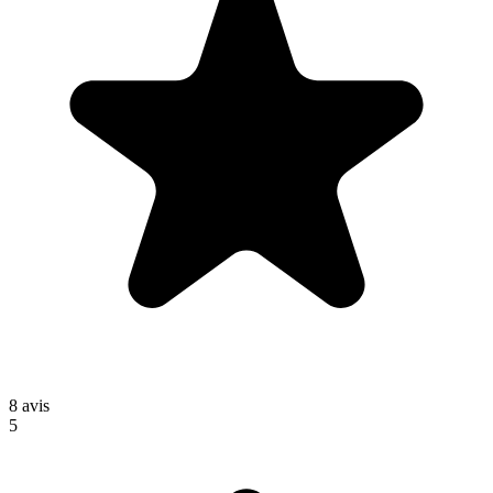
8
avis
5