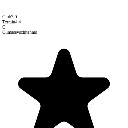
2
Club
3.9
Terrain
4.4
C
Climasevschi
tennis