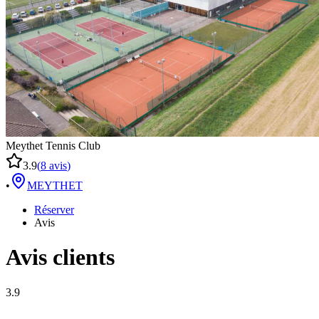
Meythet Tennis Club
3.9
(
8
avis
)
•
MEYTHET
Réserver
Avis
Avis clients
3.9