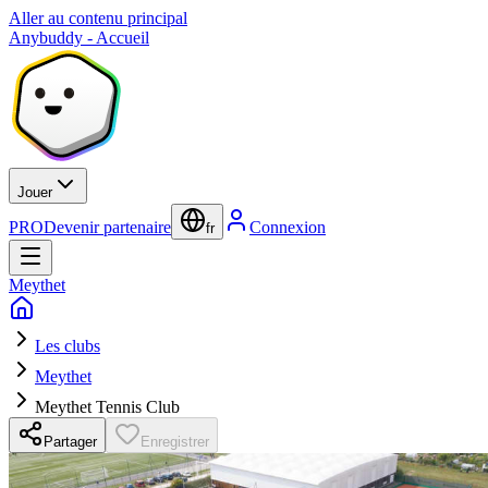
Aller au contenu principal
Anybuddy - Accueil
Jouer
PRO
Devenir partenaire
Connexion
fr
Meythet
Les clubs
Meythet
Meythet Tennis Club
Partager
Enregistrer