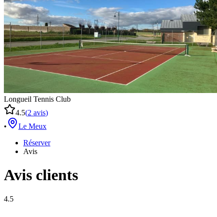
Longueil Tennis Club
4.5
(
2
avis
)
•
Le Meux
Réserver
Avis
Avis clients
4.5