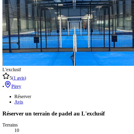
L'exclusif
5
(
1
avis
)
•
Pirey
Réserver
Avis
Réserver un terrain de
padel
au
L'exclusif
Terrains
10