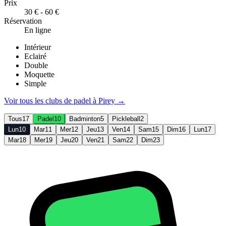
Prix
30 € - 60 €
Réservation
En ligne
Intérieur
Eclairé
Double
Moquette
Simple
Voir tous les clubs de
padel
à
Pirey
→
Tous
17
Padel
10
Badminton
5
Pickleball
2
Lun
10
Mar
11
Mer
12
Jeu
13
Ven
14
Sam
15
Dim
16
Lun
17
Mar
18
Mer
19
Jeu
20
Ven
21
Sam
22
Dim
23