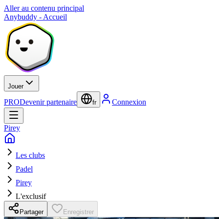
Aller au contenu principal
Anybuddy - Accueil
Jouer
PRO
Devenir partenaire
Connexion
fr
Pirey
Les clubs
Padel
Pirey
L'exclusif
Partager
Enregistrer