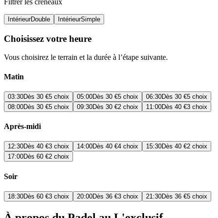
Filtrer les créneaux
Intérieur
Double
Intérieur
Simple
Choisissez votre heure
Vous choisirez le terrain et la durée à l’étape suivante.
Matin
03:30
Dès
30 €
5 choix
05:00
Dès
30 €
5 choix
06:30
Dès
30 €
5 choix
08:00
Dès
30 €
5 choix
09:30
Dès
30 €
2 choix
11:00
Dès
40 €
3 choix
Après-midi
12:30
Dès
40 €
3 choix
14:00
Dès
40 €
4 choix
15:30
Dès
40 €
2 choix
17:00
Dès
60 €
2 choix
Soir
18:30
Dès
60 €
3 choix
20:00
Dès
36 €
3 choix
21:30
Dès
36 €
5 choix
À propos du Padel au L'exclusif