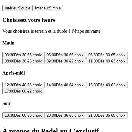
Intérieur
Double
Intérieur
Simple
Choisissez votre heure
Vous choisirez le terrain et la durée à l’étape suivante.
Matin
03:30
Dès
30 €
5 choix
05:00
Dès
30 €
5 choix
06:30
Dès
30 €
5 choix
08:00
Dès
30 €
5 choix
09:30
Dès
30 €
2 choix
11:00
Dès
40 €
3 choix
Après-midi
12:30
Dès
40 €
3 choix
14:00
Dès
40 €
4 choix
15:30
Dès
40 €
2 choix
17:00
Dès
60 €
2 choix
Soir
18:30
Dès
60 €
3 choix
20:00
Dès
36 €
3 choix
21:30
Dès
36 €
5 choix
À propos du Padel au L'exclusif