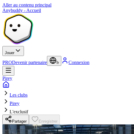
Aller au contenu principal
Anybuddy - Accueil
Jouer
PRO
Devenir partenaire
Connexion
fr
Pirey
Les clubs
Pirey
L'exclusif
Partager
Enregistrer