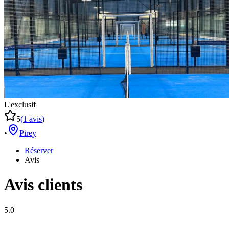
L'exclusif
5
(
1
avis
)
•
Pirey
Réserver
Avis
Avis clients
5.0