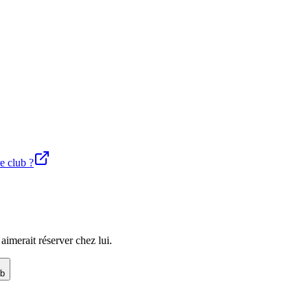
re club ?
imerait réserver chez lui.
ub