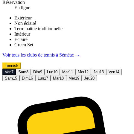
Réservation
En ligne
Extérieur
Non éclairé
Terre battue traditionnelle
Intérieur
Eclairé
Green Set
Voir tous les clubs de
tennis
à
Séméac
→
Tennis
5
Ven
7
Sam
8
Dim
9
Lun
10
Mar
11
Mer
12
Jeu
13
Ven
14
Sam
15
Dim
16
Lun
17
Mar
18
Mer
19
Jeu
20