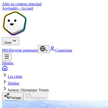
Aller au contenu principal
Anybuddy - Accueil
Jouer
PRO
Devenir partenaire
Connexion
fr
Séméac
Les clubs
Séméac
Semeac Olympique Tennis
Partager
Enregistrer