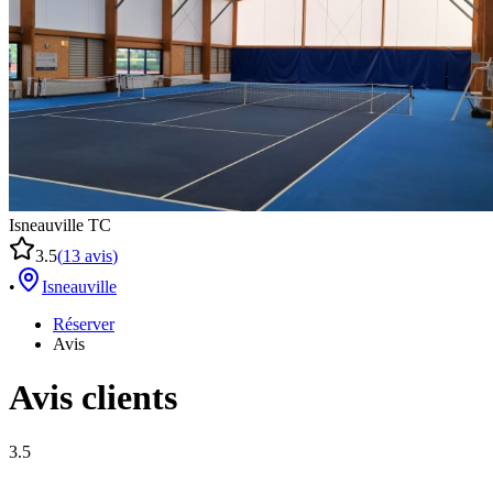
Isneauville TC
3.5
(
13
avis
)
•
Isneauville
Réserver
Avis
Avis clients
3.5