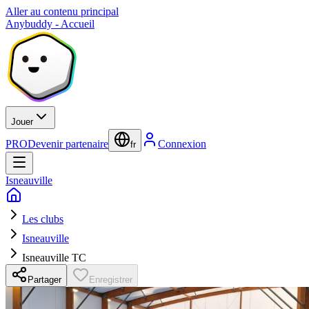
Aller au contenu principal
Anybuddy - Accueil
Jouer
PRO
Devenir partenaire
Connexion
fr
Isneauville
Les clubs
Isneauville
Isneauville TC
Partager
Enregistrer