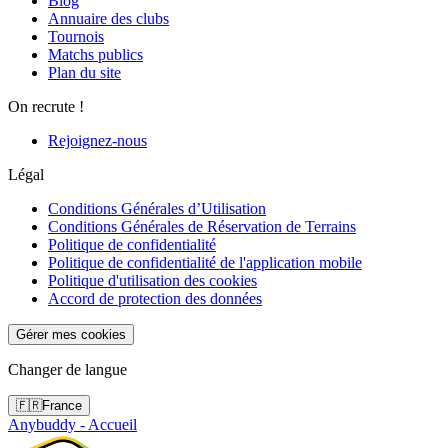
Blog
Annuaire des clubs
Tournois
Matchs publics
Plan du site
On recrute !
Rejoignez-nous
Légal
Conditions Générales d’Utilisation
Conditions Générales de Réservation de Terrains
Politique de confidentialité
Politique de confidentialité de l'application mobile
Politique d'utilisation des cookies
Accord de protection des données
Gérer mes cookies
Changer de langue
🇫🇷
France
Anybuddy - Accueil