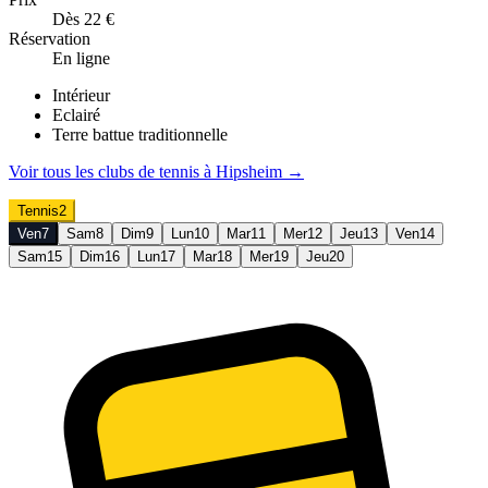
Dès 22 €
Réservation
En ligne
Intérieur
Eclairé
Terre battue traditionnelle
Voir tous les clubs de
tennis
à
Hipsheim
→
Tennis
2
Ven
7
Sam
8
Dim
9
Lun
10
Mar
11
Mer
12
Jeu
13
Ven
14
Sam
15
Dim
16
Lun
17
Mar
18
Mer
19
Jeu
20