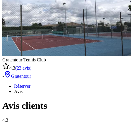
Gratentour Tennis Club
4.3
(
23
avis
)
•
Gratentour
Réserver
Avis
Avis clients
4.3