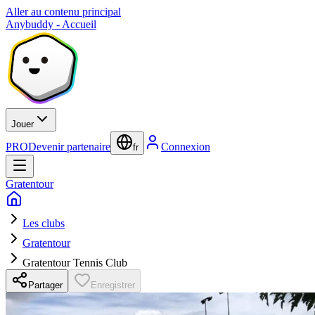
Aller au contenu principal
Anybuddy - Accueil
Jouer
PRO
Devenir partenaire
Connexion
fr
Gratentour
Les clubs
Gratentour
Gratentour Tennis Club
Partager
Enregistrer