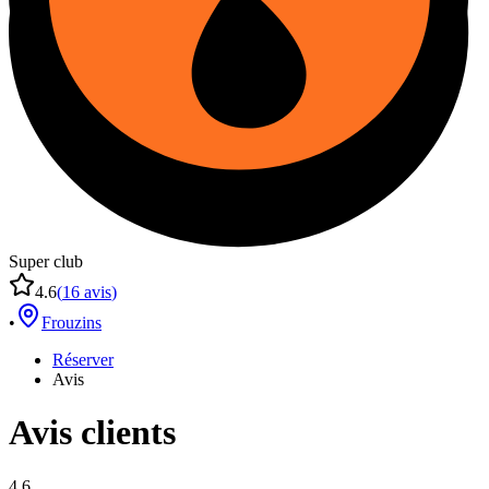
Super club
4.6
(
16
avis
)
•
Frouzins
Réserver
Avis
Avis clients
4.6