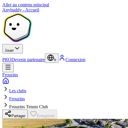
Aller au contenu principal
Anybuddy - Accueil
Jouer
PRO
Devenir partenaire
Connexion
fr
Frouzins
Les clubs
Frouzins
Frouzins Tennis Club
Partager
Enregistrer