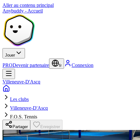
Aller au contenu principal
Anybuddy - Accueil
Jouer
PRO
Devenir partenaire
Connexion
fr
Villeneuve-D'Ascq
Les clubs
Villeneuve-D'Ascq
F.O.S. Tennis
Partager
Enregistrer