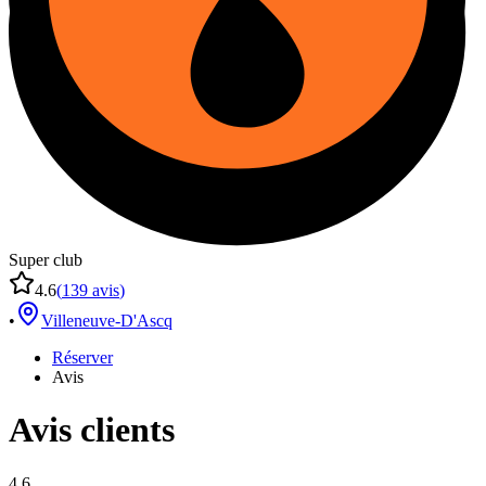
Super club
4.6
(
139
avis
)
•
Villeneuve-D'Ascq
Réserver
Avis
Avis clients
4.6