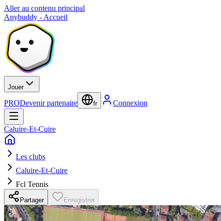
Aller au contenu principal
Anybuddy - Accueil
Jouer
PRO
Devenir partenaire
Connexion
fr
Caluire-Et-Cuire
Les clubs
Caluire-Et-Cuire
Fcl Tennis
Partager
Enregistrer