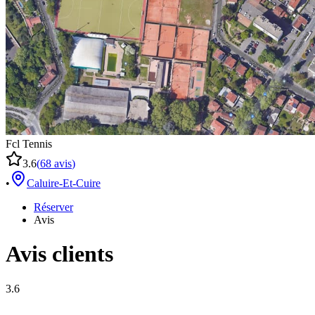
Fcl Tennis
3.6
(
68
avis
)
•
Caluire-Et-Cuire
Réserver
Avis
Avis clients
3.6