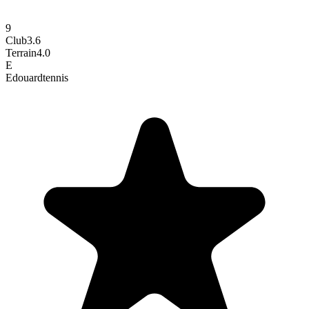
9
Club
3.6
Terrain
4.0
E
Edouard
tennis