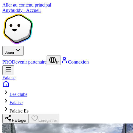
Aller au contenu principal
Anybuddy - Accueil
Jouer
PRO
Devenir partenaire
Connexion
fr
Falaise
Les clubs
Falaise
Falaise Es
Partager
Enregistrer