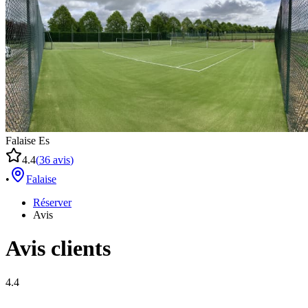
Falaise Es
4.4
(
36
avis
)
•
Falaise
Réserver
Avis
Avis clients
4.4