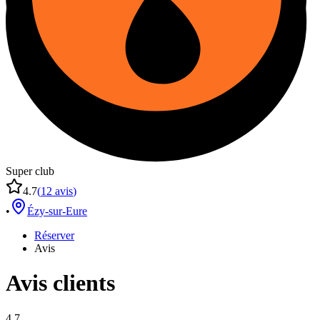
Super club
4.7
(
12
avis
)
•
Ézy-sur-Eure
Réserver
Avis
Avis clients
4.7