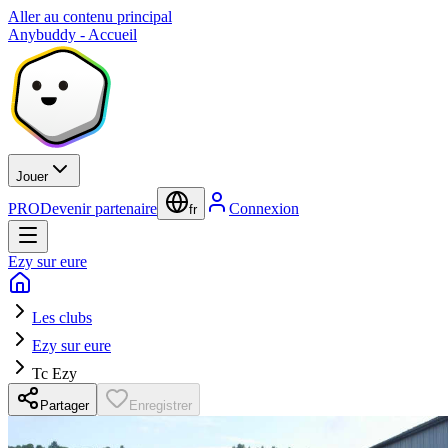
Aller au contenu principal
Anybuddy - Accueil
Jouer
PRO
Devenir partenaire
Connexion
fr
Ezy sur eure
Les clubs
Ezy sur eure
Tc Ezy
Partager
Enregistrer