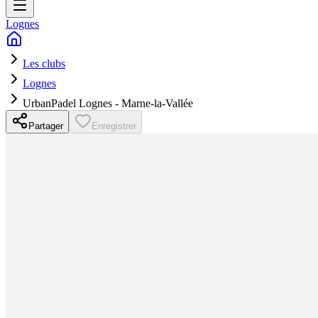
Lognes
Les clubs
Lognes
UrbanPadel Lognes - Marne-la-Vallée
Partager
Enregistrer