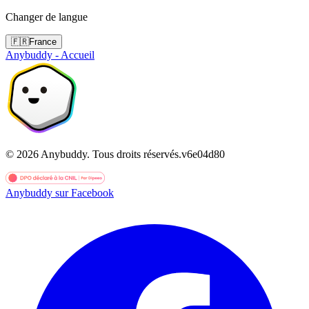
Changer de langue
🇫🇷
France
Anybuddy - Accueil
©
2026
Anybuddy.
Tous droits réservés.
v
6e04d80
Anybuddy sur Facebook