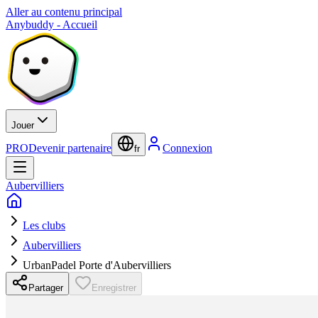
Aller au contenu principal
Anybuddy - Accueil
Jouer
PRO
Devenir partenaire
Connexion
fr
Aubervilliers
Les clubs
Aubervilliers
UrbanPadel Porte d'Aubervilliers
Partager
Enregistrer