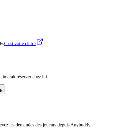
dy.
C'est votre club ?
imerait réserver chez lui.
ub
recevez les demandes des joueurs depuis Anybuddy.