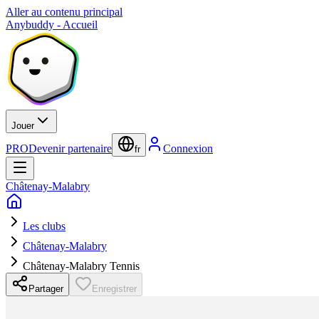
Aller au contenu principal
Anybuddy - Accueil
Jouer
PRO
Devenir partenaire
Connexion
fr
Châtenay-Malabry
Les clubs
Châtenay-Malabry
Châtenay-Malabry Tennis
Partager
Enregistrer