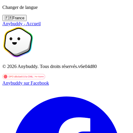
Changer de langue
🇫🇷
France
Anybuddy - Accueil
©
2026
Anybuddy.
Tous droits réservés.
v
6e04d80
Anybuddy sur Facebook