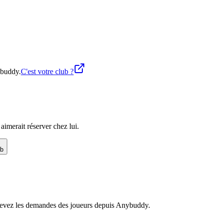
ybuddy.
C'est votre club ?
imerait réserver chez lui.
ub
recevez les demandes des joueurs depuis Anybuddy.