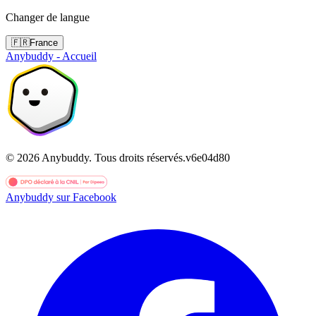
Changer de langue
🇫🇷
France
Anybuddy - Accueil
©
2026
Anybuddy.
Tous droits réservés.
v
6e04d80
Anybuddy sur Facebook