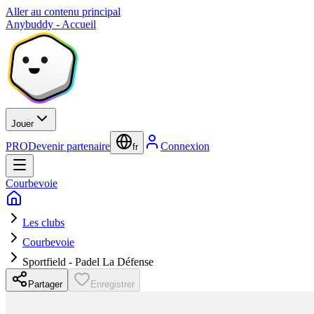
Aller au contenu principal
Anybuddy - Accueil
Jouer
PRO
Devenir partenaire
Connexion
fr
Courbevoie
Les clubs
Courbevoie
Sportfield - Padel La Défense
Partager
Enregistrer