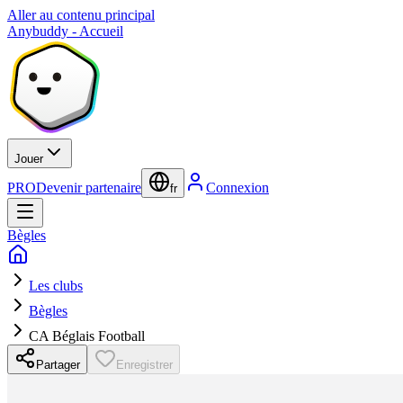
Aller au contenu principal
Anybuddy - Accueil
Jouer
PRO
Devenir partenaire
Connexion
fr
Bègles
Les clubs
Bègles
CA Béglais Football
Partager
Enregistrer