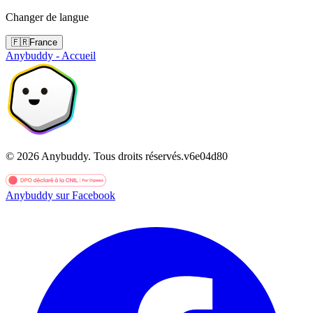
Changer de langue
🇫🇷
France
Anybuddy - Accueil
©
2026
Anybuddy.
Tous droits réservés.
v
6e04d80
Anybuddy sur Facebook