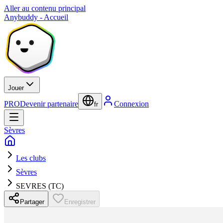
Aller au contenu principal
Anybuddy - Accueil
Jouer
PRO
Devenir partenaire
Connexion
fr
Sèvres
Les clubs
Sèvres
SEVRES (TC)
Partager
Enregistrer