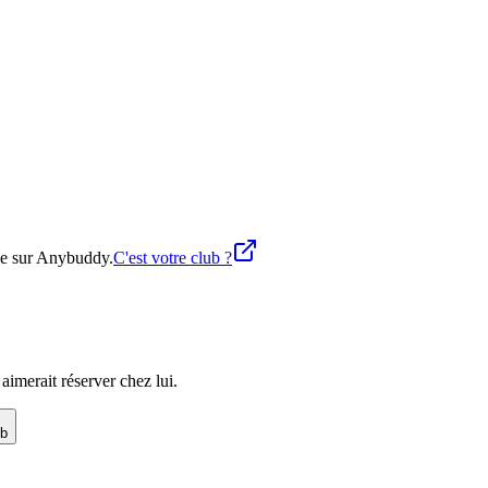
gne sur Anybuddy.
C'est votre club ?
imerait réserver chez lui.
ub