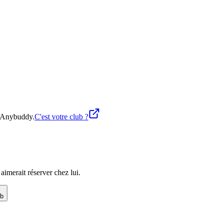
ur Anybuddy.
C'est votre club ?
imerait réserver chez lui.
ub