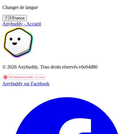
Changer de langue
🇫🇷
France
Anybuddy - Accueil
©
2026
Anybuddy.
Tous droits réservés.
v
6e04d80
Anybuddy sur Facebook