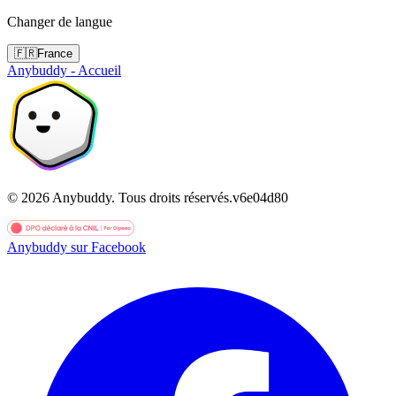
Changer de langue
🇫🇷
France
Anybuddy - Accueil
©
2026
Anybuddy.
Tous droits réservés.
v
6e04d80
Anybuddy sur Facebook