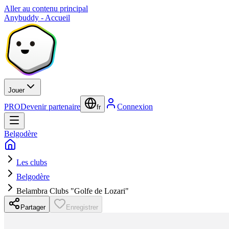
Aller au contenu principal
Anybuddy - Accueil
Jouer
PRO
Devenir partenaire
Connexion
fr
Belgodère
Les clubs
Belgodère
Belambra Clubs "Golfe de Lozari"
Partager
Enregistrer