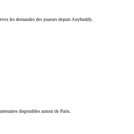
recevez les demandes des joueurs depuis Anybuddy.
partenaires disponibles autour de
Paris
.