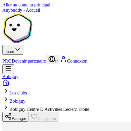
Aller au contenu principal
Anybuddy - Accueil
Jouer
PRO
Devenir partenaire
Connexion
fr
Bobigny
Les clubs
Bobigny
Bobigny Centre D'Activities Leclerc-Etoile
Partager
Enregistrer