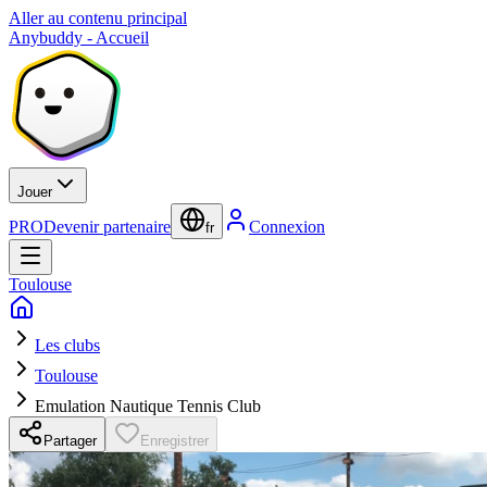
Aller au contenu principal
Anybuddy - Accueil
Jouer
PRO
Devenir partenaire
Connexion
fr
Toulouse
Les clubs
Toulouse
Emulation Nautique Tennis Club
Partager
Enregistrer