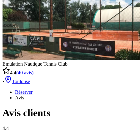
Emulation Nautique Tennis Club
4.4
(
40
avis
)
•
Toulouse
Réserver
Avis
Avis clients
4.4