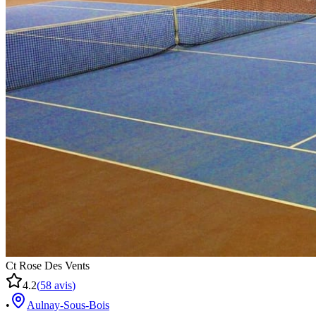
Ct Rose Des Vents
4.2
(
58
avis
)
•
Aulnay-Sous-Bois