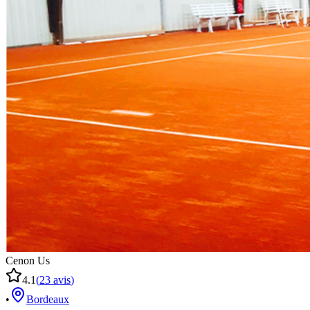
Cenon Us
4.1
(
23
avis
)
•
Bordeaux