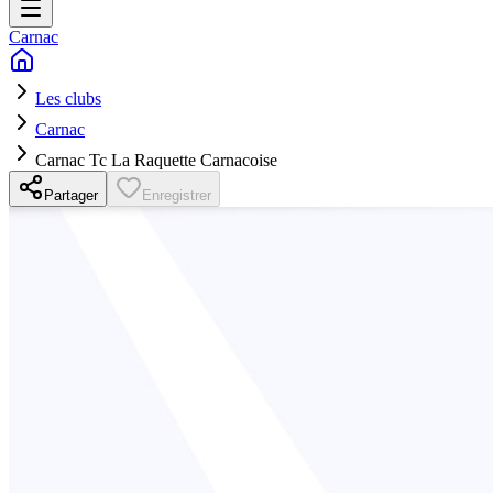
Carnac
Les clubs
Carnac
Carnac Tc La Raquette Carnacoise
Partager
Enregistrer