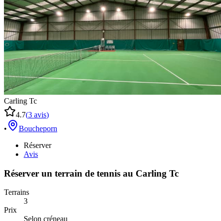
Carling Tc
4.7
(
3
avis
)
•
Boucheporn
Réserver
Avis
Réserver un terrain de
tennis
au
Carling Tc
Terrains
3
Prix
Selon créneau