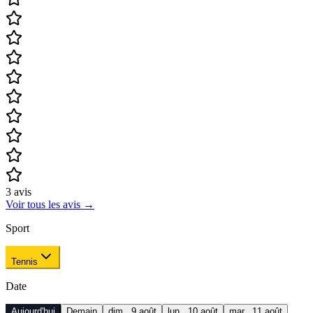
3
avis
Voir tous les avis
→
Sport
Tennis
Date
Aujourd'hui
Demain
dim.. 9 août
lun.. 10 août
mar.. 11 août