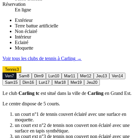
Réservation
En ligne
Extérieur
Terre battue artificielle
Non éclairé
Intérieur
Eclairé
Moquette
Voir tous les clubs de
tennis
à
Carling
→
Tennis
3
Ven
7
Sam
8
Dim
9
Lun
10
Mar
11
Mer
12
Jeu
13
Ven
14
Sam
15
Dim
16
Lun
17
Mar
18
Mer
19
Jeu
20
Le club
Carling tc
est situé dans la ville de
Carling
en Grand Est.
Le centre dispose de 5 courts.
un court n°1 de tennis couvert éclairé avec une surface en
moquette.
un court ext n°2 de tennis non couvert non éclairé avec une
surface en tapis synthétique.
un court ext n°3 de tennis non couvert non éclairé avec une