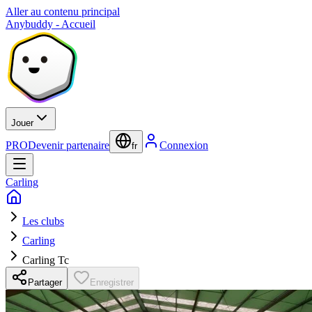
Aller au contenu principal
Anybuddy - Accueil
Jouer
PRO
Devenir partenaire
Connexion
fr
Carling
Les clubs
Carling
Carling Tc
Partager
Enregistrer